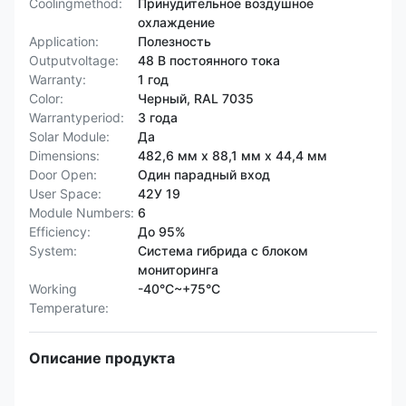
Coolingmethod:
Принудительное воздушное
охлаждение
Application:
Полезность
Outputvoltage:
48 В постоянного тока
Warranty:
1 год
Color:
Черный, RAL 7035
Warrantyperiod:
3 года
Solar Module:
Да
Dimensions:
482,6 мм х 88,1 мм х 44,4 мм
Door Open:
Один парадный вход
User Space:
42У 19
Module Numbers:
6
Efficiency:
До 95%
System:
Система гибрида с блоком
мониторинга
Working
-40°C~+75°C
Temperature:
Описание продукта