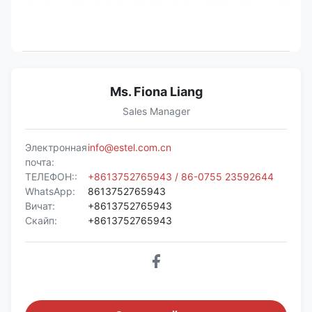
Ms. Fiona Liang
Sales Manager
Электронная
info@estel.com.cn
почта:
ТЕЛЕФОН::
+8613752765943 / 86-0755 23592644
WhatsApp:
8613752765943
Вичат:
+8613752765943
Скайп:
+8613752765943