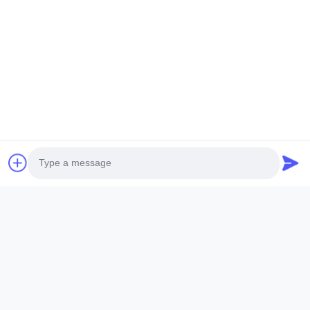
ESTEL (GUANGDONG) TECHNOLOGY CO., LTD.
ESTEL (ГУАНДУН) TECHNOLOGY CO., LTD.
Быстрые Ссылки
Домой
Новый
Продукты
Видеозаписи
О Нас
Экскурсия По Заводу
Контроль Качества
Свяжитесь С Нами
Свяжитесь С Нами
00-86-13752765943
Photo
info@estel.com.cn
Video Call
Audio Call