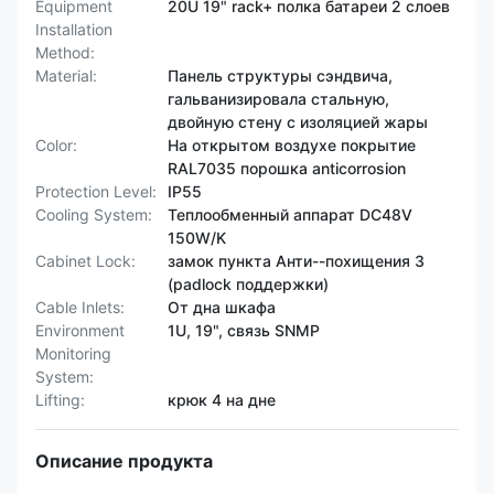
Equipment
20U 19" rack+ полка батареи 2 слоев
Installation
Method:
Material:
Панель структуры сэндвича,
гальванизировала стальную,
двойную стену с изоляцией жары
Color:
На открытом воздухе покрытие
RAL7035 порошка anticorrosion
Protection Level:
IP55
Cooling System:
Теплообменный аппарат DC48V
150W/K
Cabinet Lock:
замок пункта Анти--похищения 3
(padlock поддержки)
Cable Inlets:
От дна шкафа
Environment
1U, 19", связь SNMP
Monitoring
System:
Lifting:
крюк 4 на дне
Описание продукта