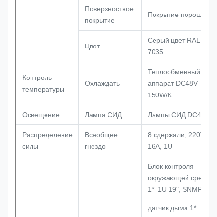
Поверхностное
Покрытие порошка
покрытие
Серый цвет RAL
Цвет
7035
Теплообменный
Контроль
Охлаждать
аппарат DC48V
температуры
150W/K
Освещение
Лампа СИД
Лампы СИД DC48V
Распределение
Всеобщее
8 сдержали, 220V
силы
гнездо
16A, 1U
Блок контроля
окружающей среды
1*, 1U 19", SNMP
датчик дыма 1*