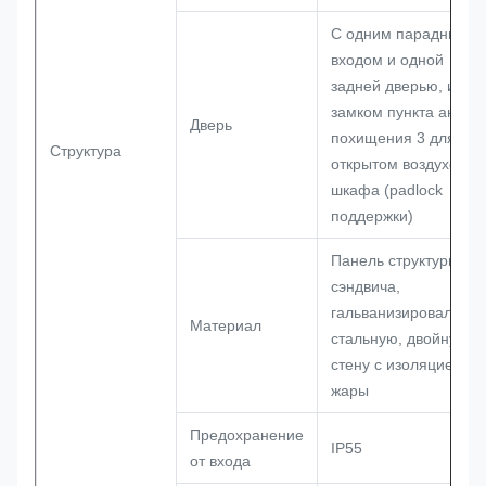
С одним парадным
входом и одной
задней дверью, и
замком пункта анти--
Дверь
похищения 3 для на
Структура
открытом воздухе
шкафа (padlock
поддержки)
Панель структуры
сэндвича,
гальванизировала
Материал
стальную, двойную
стену с изоляцией
жары
Предохранение
IP55
от входа