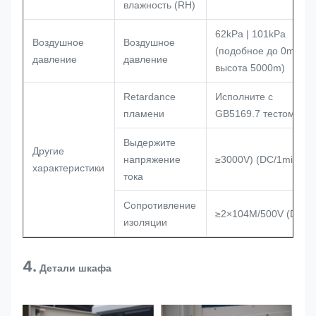
влажность (RH)
62kPa | 101kPa
Воздушное
Воздушное
(подобное до 0m |
давление
давление
высота 5000m)
Retardance
Исполните с
пламени
GB5169.7 тестом a
Выдержите
Другие
напряжение
≥3000V) (DC/1min
характеристики
тока
Сопротивление
≥2×104M/500V (DC)
изоляции
4.
Детали шкафа