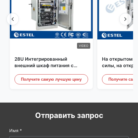
VIDEO
28U Интегрированный
На открытом в
внешний шкаф питания с
силы, на откр
системой выпрямления
шкаф телекомм
датчиком воды
Получите самую лучшую цену
Получите сам
двери
Отправить запрос
Имя *