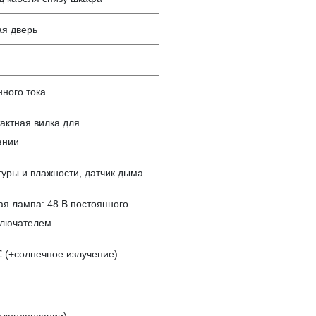
ая дверь
нного тока
тактная вилка для
ании
туры и влажности, датчик дыма
я лампа: 48 В постоянного
ключателем
 (+солнечное излучение)