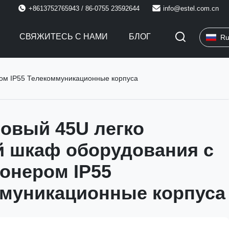
+8613752765943 / 86-0755 23592644
info@estel.com.cn
СВЯЖИТЕСЬ С НАМИ
БЛОГ
Ru
ом IP55 Телекоммуникационные корпуса
овый 45U легко
 шкаф оборудования с
онером IP55
муникационные корпуса