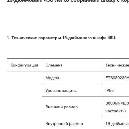
19-дюймовый 45U легко собранный шкаф с ко
1. Технические параметры 19-дюймового шкафа 45U:
Конфигурация
Элемент
Технически
Модель
ET8080230A
Уровень защиты
IP55
В800мм×Ш8
Внешний размер
настроить)
Внутренний размер
19-дюймова