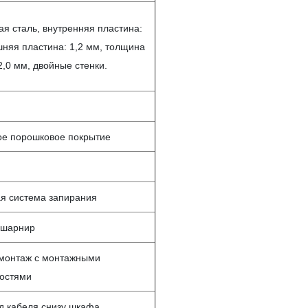
я сталь, внутренняя пластина:
шняя пластина: 1,2 мм, толщина
2,0 мм, двойные стенки.
е порошковое покрытие
я система запирания
 шарнир
монтаж с монтажными
остями
д кабеля снизу шкафа