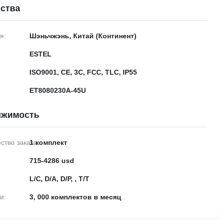
ства
я:
Шэньчжэнь, Китай (Континент)
ESTEL
ISO9001, CE, 3C, FCC, TLC, IP55
ET8080230A-45U
ижимость
тво заказа:
1 комплект
715-4286 usd
L/C, D/A, D/P, , T/T
и:
3, 000 комплектов в месяц