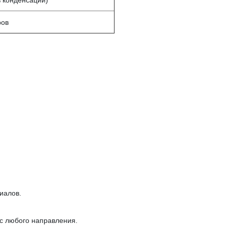
 конденсации)
ров
иалов.
 с любого направления.