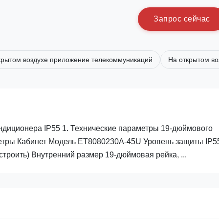
З
а
п
р
о
с
с
е
й
ч
а
с
крытом воздухе приложение телекоммуникаций
На открытом во
ндиционера IP55 1. Технические параметры 19-дюймового
етры Кабинет Модель ET8080230A-45U Уровень защиты IP5
оить) Внутренний размер 19-дюймовая рейка, ...