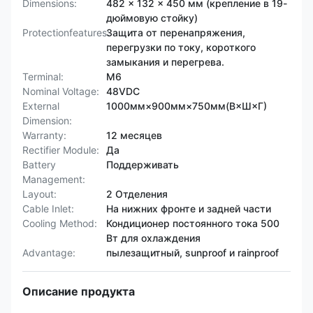
Dimensions:
482 x 132 x 450 мм (крепление в 19-
дюймовую стойку)
Protectionfeatures:
Защита от перенапряжения,
перегрузки по току, короткого
замыкания и перегрева.
Terminal:
М6
Nominal Voltage:
48VDC
External
1000мм×900мм×750мм(В×Ш×Г)
Dimension:
Warranty:
12 месяцев
Rectifier Module:
Да
Battery
Поддерживать
Management:
Layout:
2 Отделения
Cable Inlet:
На нижних фронте и задней части
Cooling Method:
Кондиционер постоянного тока 500
Вт для охлаждения
Advantage:
пылезащитный, sunproof и rainproof
Описание продукта