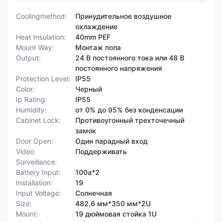
Coolingmethod:
Принудительное воздушное
охлаждение
Heat Insulation:
40mm PEF
Mount Way:
Монтаж пола
Output:
24 В постоянного тока или 48 В
постоянного напряжения
Protection Level:
IP55
Color:
Черный
Ip Rating:
IP55
Humidity:
от 0% до 95% без конденсации
Cabinet Lock:
Противоугонный трехточечный
замок
Door Open:
Один парадный вход
Video
Поддерживать
Surveillance:
Battery Input:
100a*2
Installation:
19
Input Voltage:
Солнечная
Size:
482,6 мм*350 мм*2U
Mount:
19 дюймовая стойка 1U