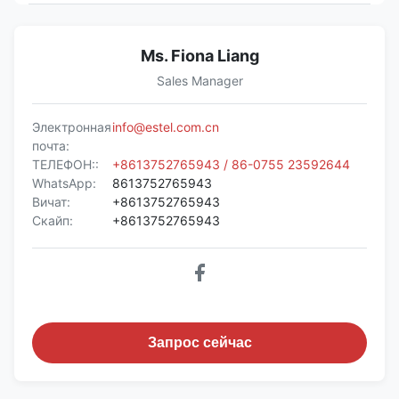
Ms. Fiona Liang
Sales Manager
Электронная
info@estel.com.cn
почта:
ТЕЛЕФОН::
+8613752765943 / 86-0755 23592644
WhatsApp:
8613752765943
Вичат:
+8613752765943
Скайп:
+8613752765943
Запрос сейчас