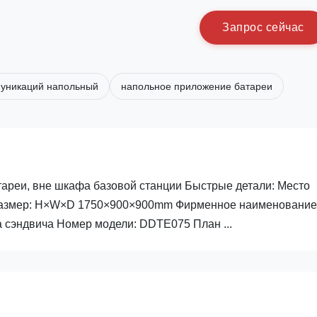
З
а
п
р
о
с
с
е
й
ч
а
с
уникаций напольный
напольное приложение батареи
ареи, вне шкафа базовой станции Быстрые детали: Место
 размер: H×W×D 1750×900×900mm Фирменное наименование
а сэндвича Номер модели: DDTE075 План ...