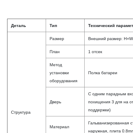
Деталь
Тип
Технический параме
Размер
Внешний размер: H×
План
1 отсек
Метод
установки
Полка батареи
оборудования
С одним парадным вхо
Дверь
похищения 3 для на о
поддержки)
Структура
Гальванизированная с
Материал
наружная, плита 0.8m