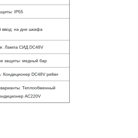
ащиты: IP55
 ввод: на дне шкафа
е: Лампа СИД DC48V
е защиты: медный бар
: Кондиционер DC48V peltier
 варианты: Теплообменный
кондиционер AC220V