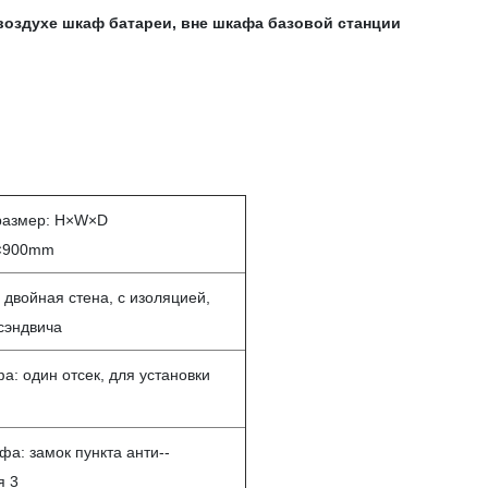
воздухе шкаф батареи, вне шкафа базовой станции
размер: H×W×D
×900mm
 двойная стена, с изоляцией,
 сэндвича
а: один отсек, для установки
фа: замок пункта анти--
я 3