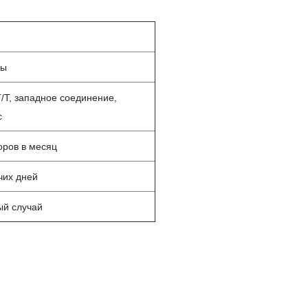
ры
T/T, западное соединение,
c
оров в месяц
чих дней
ый случай