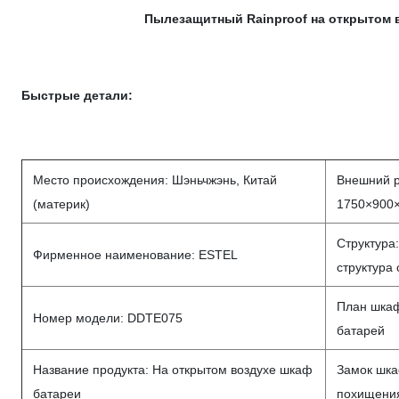
Пылезащитный Rainproof на открытом 
Быстрые детали:
Место происхождения: Шэньчжэнь, Китай
Внешний 
(материк)
1750×900
Структура:
Фирменное наименование: ESTEL
структура
План шкаф
Номер модели: DDTE075
батарей
Название продукта: На открытом воздухе шкаф
Замок шка
батареи
похищени