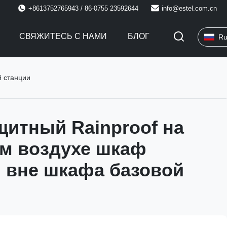
+8613752765943 / 86-0755 23592644
info@estel.com.cn
СВЯЖИТЕСЬ С НАМИ
БЛОГ
Ru
й станции
итный Rainproof на
м воздухе шкаф
, вне шкафа базовой