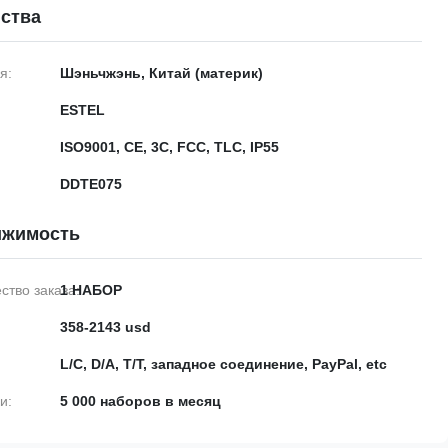
ства
я:
Шэньчжэнь, Китай (материк)
ESTEL
ISO9001, CE, 3C, FCC, TLC, IP55
DDTE075
ижимость
тво заказа:
1 НАБОР
358-2143 usd
L/C, D/A, T/T, западное соединение, PayPal, etc
и:
5 000 наборов в месяц