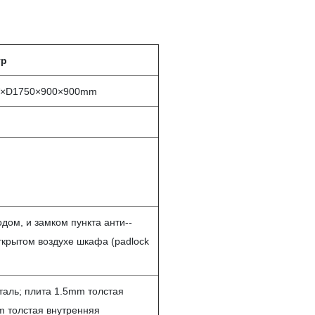
тр
W×D1750×900×900mm
дом, и замком пункта анти--
ткрытом воздухе шкафа (padlock
таль; плита 1.5mm толстая
m толстая внутренняя