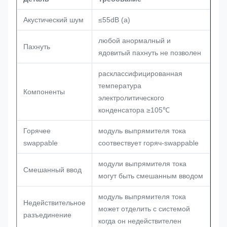
Акустический шум
≤55dB (a)
любой анормалный и
Пахнуть
ядовитый пахнуть не позволен
расклассифицированная
температура
Компоненты
электролитического
конденсатора ≥105℃
Горячее
модуль выпрямителя тока
swappable
соотвествует горяч-swappable
модули выпрямителя тока
Смешанный ввод
могут быть смешанным вводом
модуль выпрямителя тока
Недействительное
может отделить с системой
разъединение
когда он недействителен