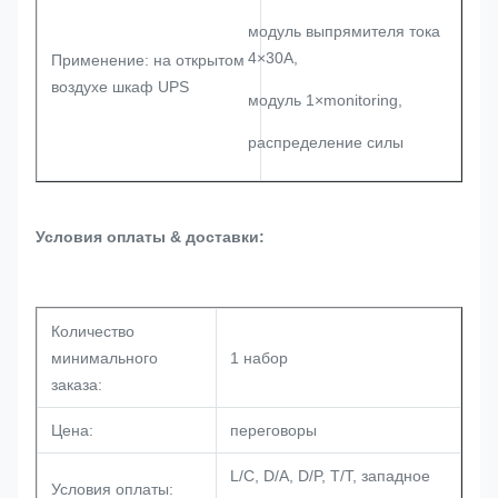
модуль выпрямителя тока
4×30A,
Применение: на открытом
воздухе шкаф UPS
модуль 1×monitoring,
распределение силы
Условия оплаты & доставки:
Количество
минимального
1 набор
заказа:
Цена:
переговоры
L/C, D/A, D/P, T/T, западное
Условия оплаты: