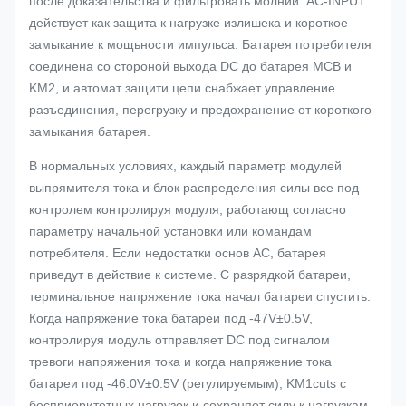
после доказательства и фильтровать молнии. AC-INPUT
действует как защита к нагрузке излишека и короткое
замыкание к мощьности импульса. Батарея потребителя
соединена со стороной выхода DC до батарея MCB и
KM2, и автомат защити цепи снабжает управление
разъединения, перегрузку и предохранение от короткого
замыкания батарея.
В нормальных условиях, каждый параметр модулей
выпрямителя тока и блок распределения силы все под
контролем контролируя модуля, работающ согласно
параметру начальной установки или командам
потребителя. Если недостатки основ AC, батарея
приведут в действие к системе. С разрядкой батареи,
терминальное напряжение тока начал батареи спустить.
Когда напряжение тока батареи под -47V±0.5V,
контролируя модуль отправляет DC под сигналом
тревоги напряжения тока и когда напряжение тока
батареи под -46.0V±0.5V (регулируемым), KM1cuts с
бесприоритетных нагрузок и сохраняет силу к нагрузкам