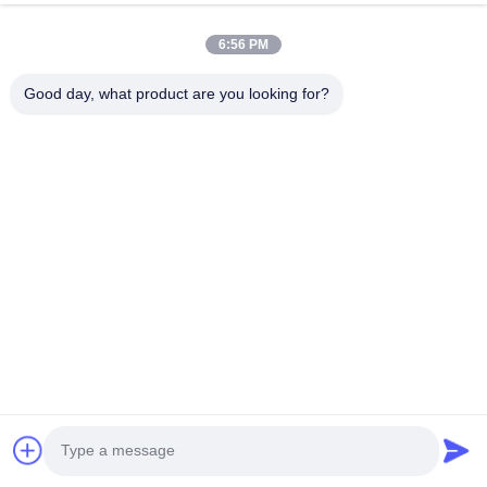
9.
Упаковка и грузить
6:56 PM
Good day, what product are you looking for?
Наш агент доставки
Товары могут быть погружены морским путем,
самолетом, курьером, по суше, поездом, etc.